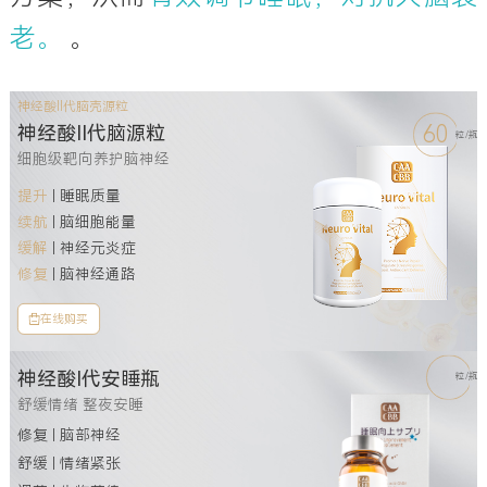
老。
。
神经酸II代脑壳源粒
60
神经酸II代脑源粒
粒/瓶
细胞级靶向养护脑神经
提升
| 睡眠质量
续航
| 脑细胞能量
缓解
| 神经元炎症
修复
| 脑神经通路
在线购买
神经酸I代安睡瓶
粒/瓶
舒缓情绪 整夜安睡
修复 | 脑部神经
舒缓 | 情绪紧张